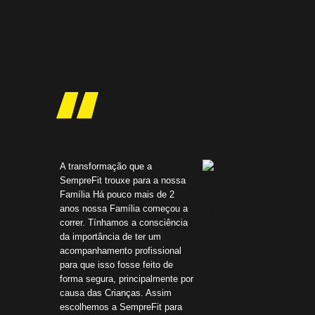
A transformação que a
Em 2018 foi o
SempreFit trouxe para a nossa
virada de chav
Família Há pouco mais de 2
importância do
anos nossa Família começou a
manter a saú
correr. Tínhamos a consciência
vidas. Não é fá
da importância de ter um
fazer escolhas
acompanhamento profissional
a disciplina, 
para que isso fosse feito de
tbm não é fáci
forma segura, principalmente por
acima do pes
causa das Crianças. Assim
escolhas q pre
escolhemos a SempreFit para
Mas eu encontr