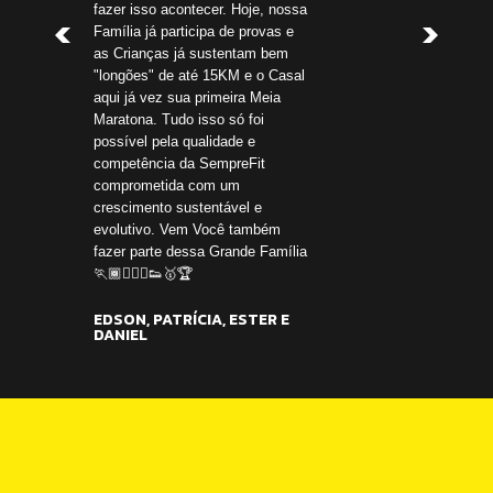
fazer isso acontecer. Hoje, nossa
me ajudou a pa
Família já participa de provas e
com muito praz
as Crianças já sustentam bem
acolhida, nunc
"longões" de até 15KM e o Casal
nos desafios 
aqui já vez sua primeira Meia
orgulho hj faç
Maratona. Tudo isso só foi
família q só 
possível pela qualidade e
saber o quanto
competência da SempreFit
bem para a no
comprometida com um
nossa alma😍
crescimento sustentável e
NOLVA VIVI
evolutivo. Vem Você também
fazer parte dessa Grande Família
🏃🏾🏃🏻‍♀👟🥇🏆
EDSON, PATRÍCIA, ESTER E
DANIEL